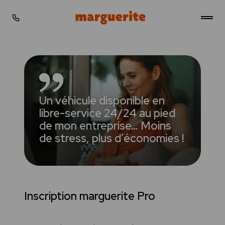
Gérer les cookies
Stations
Tarifs
Un véhicule disponible en
Simulateur
libre-service 24/24 au pied
de mon entreprise… Moins
Actualités
de stress, plus d’économies !
Professionnels
FAQ
Inscription marguerite Pro
Contact