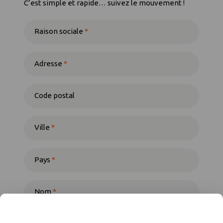
C’est simple et rapide… suivez le mouvement !
Raison sociale
*
Adresse
*
Code postal
Ville
*
Pays
*
Nom
*