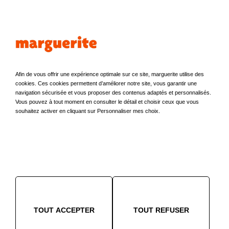
Prénom
*
Fonction
*
Email
*
Afin de vous offrir une expérience optimale sur ce site, marguerite utilise des
cookies. Ces cookies permettent d’améliorer notre site, vous garantir une
navigation sécurisée et vous proposer des contenus adaptés et personnalisés.
+33
Vous pouvez à tout moment en consulter le détail et choisir ceux que vous
souhaitez activer en cliquant sur Personnaliser mes choix.
Suivant
Les données collectées dans le cadre du présent processus
de souscription à une formule d’abonnement marguerite
sont traitées par la société NANTES AUTO PARTAGE
TOUT ACCEPTER
TOUT REFUSER
(commercialisant les offres marguerite) et SEPAMAT
(société mère) notamment dans le cadre de la création de