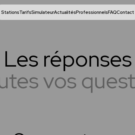
Stations
Tarifs
Simulateur
Actualités
Professionnels
FAQ
Contact
Les réponses
utes vos ques