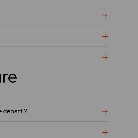
ure
e départ ?