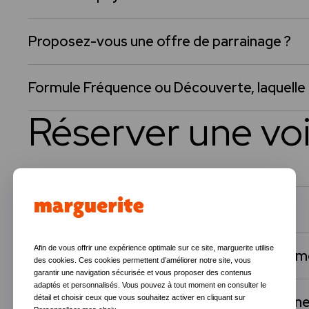
Proposez-vous une offre de parrainage ?
Formule Fréquence ou Découverte, laquelle c
Réserver une vo
Comment réserver une voiture ?
Afin de vous offrir une expérience optimale sur ce site, marguerite utilise
Puis-je prendre une marguerite au dernier 
des cookies. Ces cookies permettent d’améliorer notre site, vous
garantir une navigation sécurisée et vous proposer des contenus
adaptés et personnalisés. Vous pouvez à tout moment en consulter le
Puis-je prendre une marguerite au delà d'une
détail et choisir ceux que vous souhaitez activer en cliquant sur