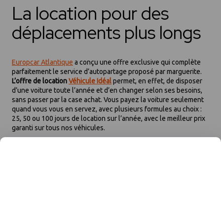
La location pour des
déplacements plus longs
Europcar Atlantique
a conçu une offre exclusive qui complète
parfaitement le service d’autopartage proposé par marguerite.
L’offre de location
Véhicule Idéal
permet, en effet, de disposer
d’une voiture toute l’année et d’en changer selon ses besoins,
sans passer par la case achat. Vous payez la voiture seulement
quand vous vous en servez, avec plusieurs formules au choix :
25, 50 ou 100 jours de location sur l’année, avec le meilleur prix
garanti sur tous nos véhicules.
Nos offres de location courte et moyenne durée sont également
adaptées à des trajets plus éloignés et/ou sur une durée plus
longue. Elles permettent de :
Réserver un véhicule uniquement en cas de besoin.
Pour partir en vacances ou en week-end en famille, pour faire
face à des besoins ponctuels, inhérents à la vie de l’entreprise
(pic d’activité, chantier imprévu, véhicule en panne…), la location