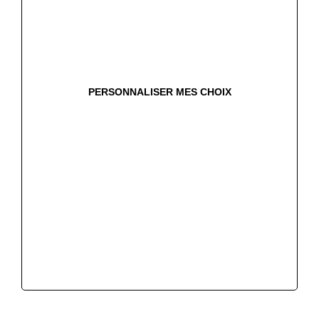
PERSONNALISER MES CHOIX
Plus loin avec marguerite
Avis clients
marguerite en chiffres
A propos de marguerite
Avantages Partenaires
Votez pour une station
La presse en parle
Nous contacter