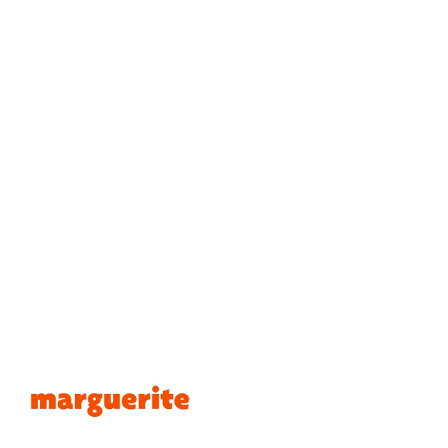
de courte durée offre une solution immédiate, sans
engagement, pour un budget connu à l’avance et sans les
contraintes liées à la possession d’un véhicule (gestion,
entretien, réparation…).
Adapter le véhicule aux usages.
Un utilitaire pour transporter du matériel sur un salon ou
déménager un enfant, un véhicule électrique pour un rendez-
vous en ville, un Minibus pour des déplacements à plusieurs…
Bénéficier de plus de confort et de sécurité
, en roulant
dans des véhicules récents, bien entretenus et donc moins
polluants.
Faire des économies
grâce aux tarifs compétitifs proposés
par Europcar Atlantique et Loc Eco, deux marques du
groupe Sepamat.
Combinée à l’autopartage, la location permet de disposer d’un
véhicule, sans supporter les contraintes de la propriété.