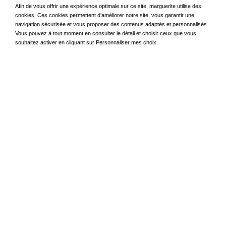
Article rédigé par
Afin de vous offrir une expérience optimale sur ce site, marguerite utilise des
cookies. Ces cookies permettent d’améliorer notre site, vous garantir une
navigation sécurisée et vous proposer des contenus adaptés et personnalisés.
Vous pouvez à tout moment en consulter le détail et choisir ceux que vous
Alexis SORET
souhaitez activer en cliquant sur Personnaliser mes choix.
Contacter Alexis SORET
Continuez votre lecture
Pros
L'expérienc