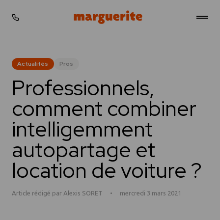
Gérer les cookies
Stations
Actualités
Pros
Professionnels,
Tarifs
comment combiner
Simulateur
intelligemment
Actualités
autopartage et
Professionnels
location de voiture ?
FAQ
Article rédigé par Alexis SORET
•
mercredi 3 mars 2021
Contact