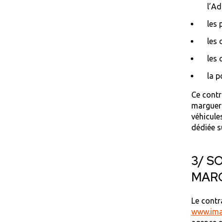
l’Ad
les 
les 
les 
la p
Ce contr
margueri
véhicule
dédiée s
3/ S
MAR
Le contr
www.ima