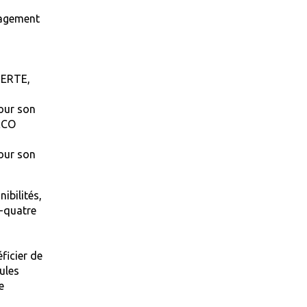
gagement
BERTE,
pour son
 ECO
pour son
ibilités,
t-quatre
ficier de
ules
e