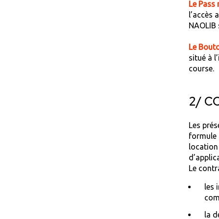
Le Pass 
l’accès 
NAOLIB s’
Le Bouto
situé à l
course.
2/ C
Les prés
formule 
location
d’applica
Le contr
les 
com
la d