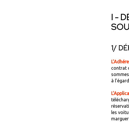
I - 
SOU
1/ D
L'Adhéren
contrat 
sommes d
à l’égar
L'Applic
téléchar
réservati
les voitu
marguer