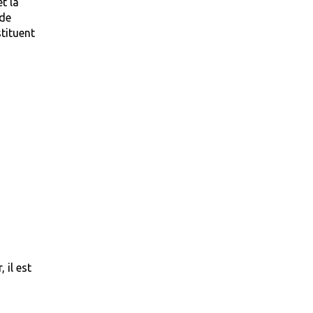
t la
 de
tituent
 il est