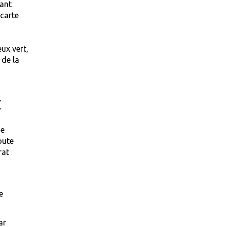
tant
 carte
ux vert,
 de la
E
de
oute
rat
e
ar