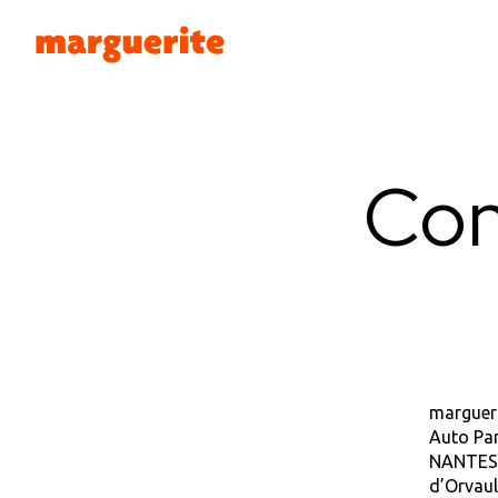
Gérer les cookies
Con
margueri
Auto Par
NANTES s
d’Orvaul