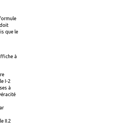
 formule
doit
is que le
ffiche à
re
e I-2
ses à
véracité
ar
e II.2