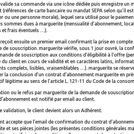
t valide sa commande via une icône dédiée puis enregistre un
 (références de carte bancaire ou mandat SEPA selon qu’il est
ier ou une personne morale), lequel sera utilisé pour le paiemen
es sommes dues à marguerite (mensualité d’abonnement, loca
 et frais éventuels …).
t reçoit ensuite un premier email confirmant la prise en compte
de souscription. marguerite vérifie, sous 1 jour ouvré, la con
mande de souscription aux conditions d’éligibilité à l’offre (pe
 du client en cours de validité et en caractères latins, informat
s complets, lisibles, vraisemblables …). marguerite se réserve
er la conclusion d’un contrat d’abonnement marguerite en pr
if légitime au sens de l’article L. 121-11 du Code de la conso
ation ou le refus par marguerite de la demande de souscriptio
d’abonnement est notifié par email au client.
e validation, le client devient alors un Adhérent.
nt accepte que l’email de confirmation du contrat d’abonnem
te et ses pièces jointes (les présentes conditions générales ma