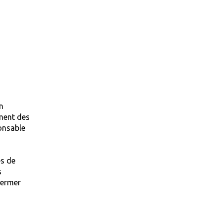
n
ment des
ponsable
es de
s
 fermer