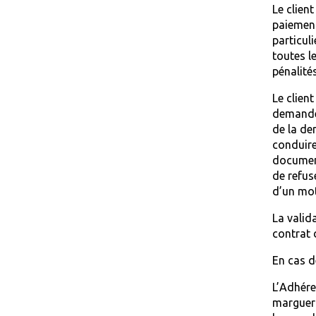
Le clien
paiement
particul
toutes l
pénalités
Le clien
demande 
de la de
conduire
document
de refus
d’un mot
La valid
contrat 
En cas d
L’Adhére
margueri