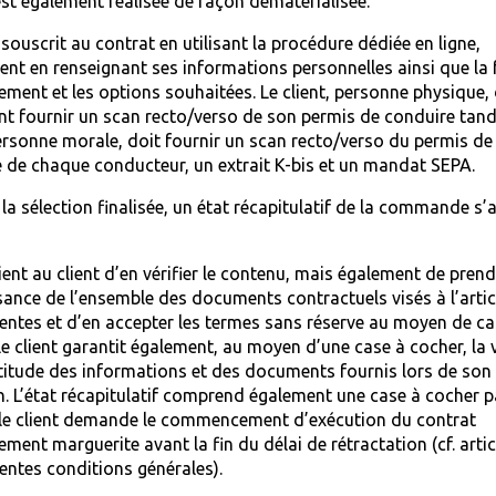
st également réalisée de façon dématérialisée.
 souscrit au contrat en utilisant la procédure dédiée en ligne,
t en renseignant ses informations personnelles ainsi que la
ment et les options souhaitées. Le client, personne physique, 
t fournir un scan recto/verso de son permis de conduire tand
personne morale, doit fournir un scan recto/verso du permis de
 de chaque conducteur, un extrait K-bis et un mandat SEPA.
 la sélection finalisée, un état récapitulatif de la commande s’a
tient au client d’en vérifier le contenu, mais également de prend
ance de l’ensemble des documents contractuels visés à l’articl
entes et d’en accepter les termes sans réserve au moyen de ca
Le client garantit également, au moyen d’une case à cocher, la 
ctitude des informations et des documents fournis lors de son
. L’état récapitulatif comprend également une case à cocher p
 le client demande le commencement d’exécution du contrat
ent marguerite avant la fin du délai de rétractation (cf. articl
entes conditions générales).