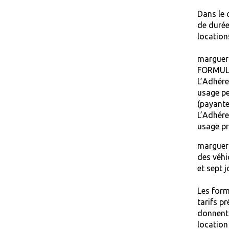
Dans le 
de durée
location
marguer
FORMULE
L’Adhére
usage pe
(payante
L’Adhére
usage pr
margueri
des véhi
et sept j
Les form
tarifs p
donnent 
location