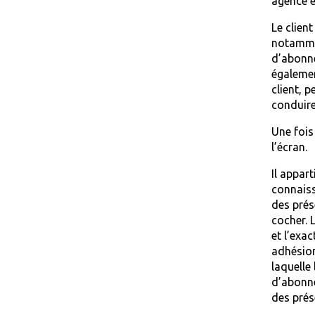
agence e
Le client
notammen
d’abonne
égalemen
client, 
conduire
Une fois
l’écran.
Il appar
connaiss
des prés
cocher. 
et l’exa
adhésion
laquelle
d’abonnem
des prés