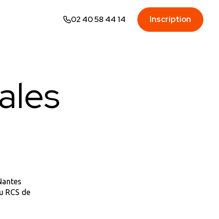
02 40 58 44 14
Inscription
ales
Nantes
au RCS de