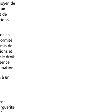
 moyen de
 un
t de
tions,
 de sa
formité
rmis de
ions et
 le droit
ésence
mmation.
n à un
ent
rguerite,