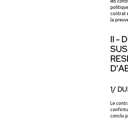
les cond
politiqu
contrat 
la preuv
II -
SUS
RES
D'A
1/ D
Le contr
confirma
conclu p