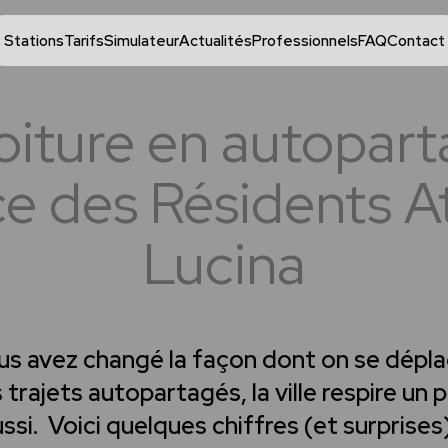
Stations
Tarifs
Simulateur
Actualités
Professionnels
FAQ
Contact
oiture en autopart
ce des Résidents At
Lucina
us avez changé la façon dont on se dépla
trajets autopartagés, la ville respire un p
ssi. Voici quelques chiffres (et surprises