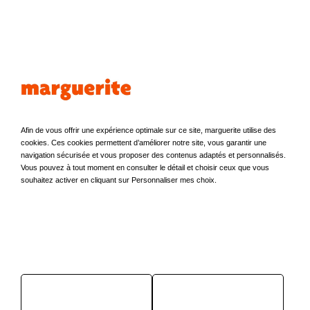
Plus loin avec marguerite
Avis clients
marguerite en chiffres
Afin de vous offrir une expérience optimale sur ce site, marguerite utilise des
A propos de marguerite
cookies. Ces cookies permettent d’améliorer notre site, vous garantir une
Avantages Partenaires
navigation sécurisée et vous proposer des contenus adaptés et personnalisés.
Votez pour une station
Vous pouvez à tout moment en consulter le détail et choisir ceux que vous
La presse en parle
souhaitez activer en cliquant sur Personnaliser mes choix.
Nous contacter
Téléchargez l'appli gratuite
Depuis 2008,
marguerite est le service d’autopartage n°1