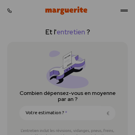
Gérer les cookies
Et l'
entretien
?
Stations
Tarifs
Simulateur
Actualités
Combien dépensez-vous en moyenne
Professionnels
par an ?
FAQ
Votre estimation ?
*
€
Contact
L'entretien inclut les révisions, vidanges, pneus, freins,