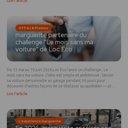
Lire l'article
véhicule à l’heure ou à la journée pour des déplacements de
proximité, via une application 100 % digitale. Arrivée à l’âge
de la majorité, marguerite accélère son développement pour
contribuer à une mobilité plus durable et accessible à tous.
Offres & Promos
marguerite partenaire du
challenge "Le mois sans ma
voiture" de Loc Eco
Du 13 mai au 10 juin 2026,Loc Eco lance un challenge : Le
mois sans ma voiture. L’idée est simple et ambitieuse : laisser
sa voiture personnelle au garage pendant 30 jours pour
découvrir d’autres façons de se déplacer au quotidien — plus
légères pour le porte-monnaie et la planète. Et marguerite
Lire l'article
est partenaire du challenge !
L'expérience marguerite