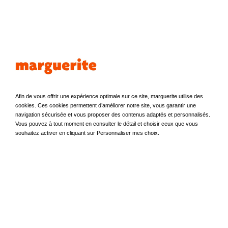
Pros
L’autopartage entre
collaborateurs avec marguerite,
quels avantages pour les
entreprises ?
Afin de vous offrir une expérience optimale sur ce site, marguerite utilise des
cookies. Ces cookies permettent d’améliorer notre site, vous garantir une
Depuis 2008, marguerite, le service d’autopartage en libre-
navigation sécurisée et vous proposer des contenus adaptés et personnalisés.
service nantais, propose aux particuliers et professionnels
Vous pouvez à tout moment en consulter le détail et choisir ceux que vous
de louer un véhicule à l’heure ou à la journée, 24 h/24 et 7
souhaitez activer en cliquant sur Personnaliser mes choix.
jours sur 7, sans aucune formalité. Pour les entreprises ou
groupements d’entreprises, marguerite a développé une
Lire l'article
offre innovante d’autopartage privatif sur site. Pour une
mobilité simple, économique et responsable !
1
2
3
4
5