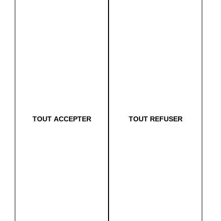
Vivez une expérience 100% mobile ! Créez gratuitement
votre compte marguerite. Réservez et ouvrez votre
voiture avec votre smartphone. So easy !
TOUT ACCEPTER
TOUT REFUSER
Nos partenaires