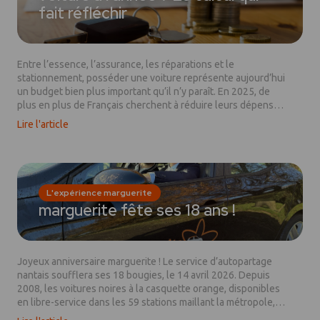
fait réfléchir
Entre l’essence, l’assurance, les réparations et le
stationnement, posséder une voiture représente aujourd’hui
un budget bien plus important qu’il n’y paraît. En 2025, de
plus en plus de Français cherchent à réduire leurs dépenses
de mobilité sans renoncer à leur liberté de déplacement. Et
Lire l'article
les chiffres sont éloquents.
L'expérience marguerite
marguerite fête ses 18 ans !
Joyeux anniversaire marguerite ! Le service d’autopartage
nantais soufflera ses 18 bougies, le 14 avril 2026. Depuis
2008, les voitures noires à la casquette orange, disponibles
en libre-service dans les 59 stations maillant la métropole,
sillonnent les rues de Nantes. Elles permettent de louer un