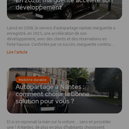
En 2026, marguerite accélère son
développement
Lancé en 2008, le service d’autopartage nantais marguerite a
enregistré, en 2025, une accélération de son
développement, avec des clients et des réservations en
forte hausse. Confortée par ce succès, marguerite continue à
tracer sa route. Au programme, l’ouverture de nouvelles
Lire l'article
stations dès le premier trimestre 2026 et une flotte de
voitures noires à casquette orange étoffée. L’ambition de
marguerite reste inchangée : contribuer à une mobilité plus
durable, accessible à tous et alignée avec les enjeux
climatiques.
Mobilité durable
Autopartage à Nantes :
comment choisir la bonne
solution pour vous ?
Et si on reprenait la main sur la voiture… sans en posséder
une ? À Nantes, de plus en plus d’habitants choisissent