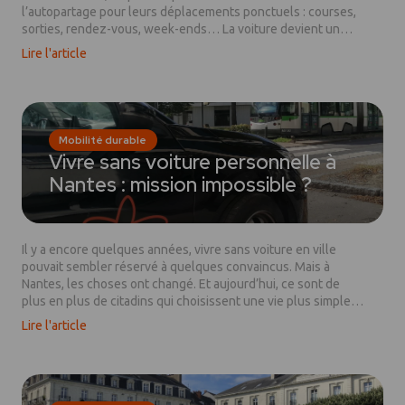
l’autopartage pour leurs déplacements ponctuels : courses,
sorties, rendez-vous, week-ends… La voiture devient un
usage, plus qu'un objet à posséder. Mais face aux différentes
Lire l'article
offres, comment savoir laquelle vous correspond ? Voici
quelques clés pour faire le bon choix — et (re)découvrir
comment marguerite peut vous simplifier la vie.
Mobilité durable
Vivre sans voiture personnelle à
Nantes : mission impossible ?
Il y a encore quelques années, vivre sans voiture en ville
pouvait sembler réservé à quelques convaincus. Mais à
Nantes, les choses ont changé. Et aujourd’hui, ce sont de
plus en plus de citadins qui choisissent une vie plus simple,
plus économique, et plus apaisée… sans voiture
Lire l'article
personnelle. Alors, est-ce vraiment possible de vivre sans
voiture à Nantes ? On vous explique.